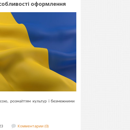
 особливості оформлення
сою, розмаїттям культур і безмежними
23
Комментарии (0)