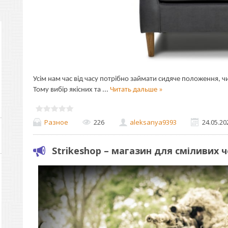
Усім нам час від часу потрібно займати сидяче положення, чи
Тому вибір якісних та
...
Читать дальше »
Разное
226
aleksanya9393
24.05.20
Strikeshop – магазин для сміливих ч