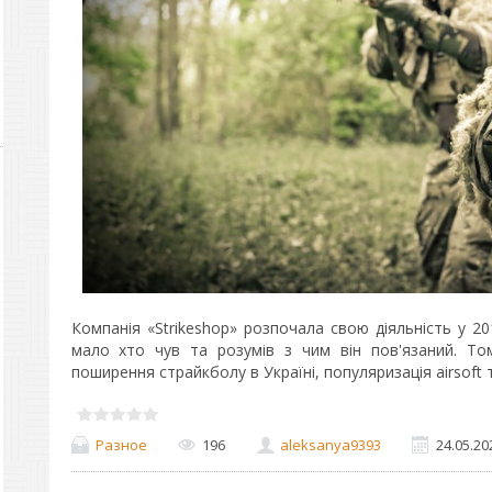
Компанія «Strikeshop» розпочала свою діяльність у 20
мало хто чув та розумів з чим він пов'язаний. Т
поширення страйкболу в Україні, популяризація airsoft 
Разное
196
aleksanya9393
24.05.20