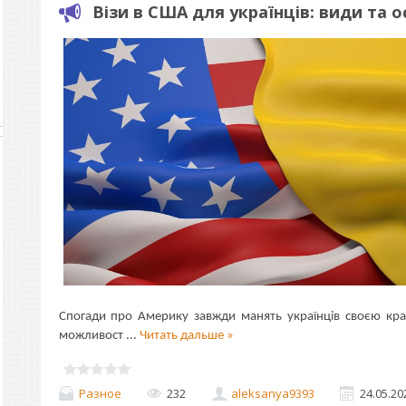
Візи в США для українців: види та
Спогади про Америку завжди манять українців своєю кра
можливост
...
Читать дальше »
Разное
232
aleksanya9393
24.05.20