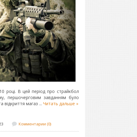
10 році. В цей період про страйкбол
ому, першочерговим завданням було
та відкриття магаз
...
Читать дальше »
23
Комментарии (0)