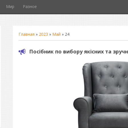
Мир
Разное
Главная
»
2023
»
Май
»
24
Посібник по вибору якісних та зручн