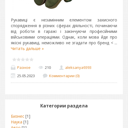
Рукавиці є незамінним елементом захисного
спорядження в різних сферах діяльності, починаючи
від роботи в гаражі і закінчуючи професійними
військовими операціями. Однак, коли мова йде про
якісні рукавиці, неможливо не згадати про бренд <
...
Читать дальше »
Разное
210
aleksanya9393
25.05.2023
Комментарии (0)
Категории раздела
Бизнес
[1]
Наука
[1]
Авто
[1]