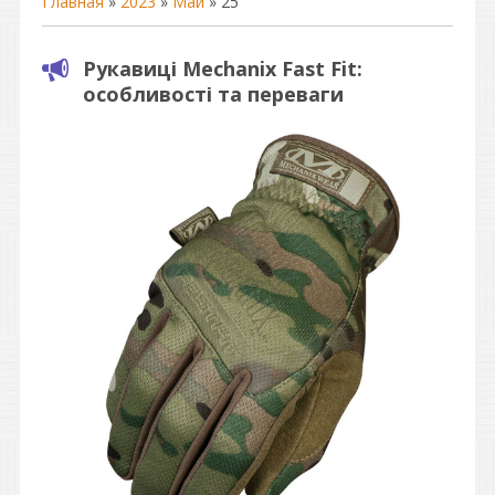
Главная
»
2023
»
Май
»
25
Рукавиці Mechanix Fast Fit:
особливості та переваги