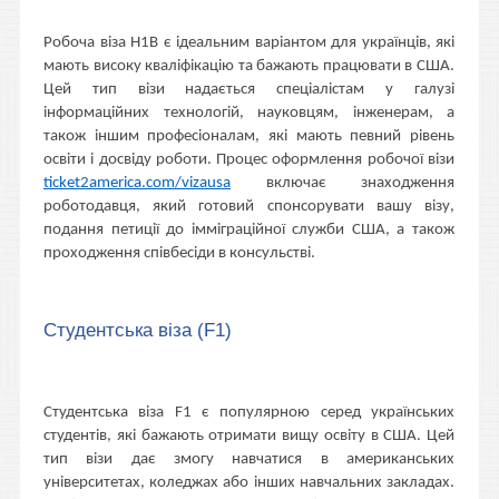
Робоча віза H1B є ідеальним варіантом для українців, які
мають високу кваліфікацію та бажають працювати в США.
Цей тип візи надається спеціалістам у галузі
інформаційних технологій, науковцям, інженерам, а
також іншим професіоналам, які мають певний рівень
освіти і досвіду роботи. Процес оформлення робочої візи
ticket2america.com/vizausa
включає знаходження
роботодавця, який готовий спонсорувати вашу візу,
подання петиції до імміграційної служби США, а також
проходження співбесіди в консульстві.
Студентська віза (F1)
Студентська віза F1 є популярною серед українських
студентів, які бажають отримати вищу освіту в США. Цей
тип візи дає змогу навчатися в американських
університетах, коледжах або інших навчальних закладах.