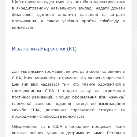
Щоб отримати студентську візу, потрібно зареєструватися
в акредитованому навчальному закладі, надати докази
фінансової здатності оплатити навчання та витрати
проживання, а також успішно пройти співбесіду в
консульстві.
Віза жениха/нареченої (K1)
Для українських громадян, які зустріли свою половинку в
США, існує можливість отримати візу жениха/нареченої.
Цей тип візи надається тим, хто планує одружитися з
громадянином США і подати заяву на отримання
постійної резиденції. Процес оформлення візи жениха/
нареченої включає подання петиції до імміграційної
служби США, доведення справжності стосунків та
проходження співбесіди в консульстві.
Оформлення віз в США є складним процесом, який
вимагає певних зусиль та дотримання вимог. Ретельна