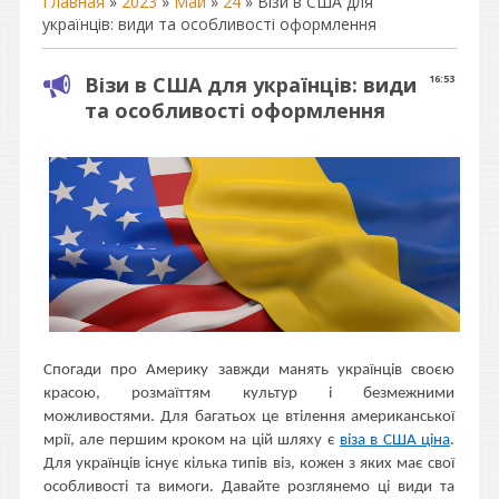
Главная
»
2023
»
Май
»
24
» Візи в США для
українців: види та особливості оформлення
Візи в США для українців: види
16:53
та особливості оформлення
Спогади про Америку завжди манять українців своєю
красою, розмаїттям культур і безмежними
можливостями. Для багатьох це втілення американської
мрії, але першим кроком на цій шляху є
віза в США ціна
.
Для українців існує кілька типів віз, кожен з яких має свої
особливості та вимоги. Давайте розглянемо ці види та