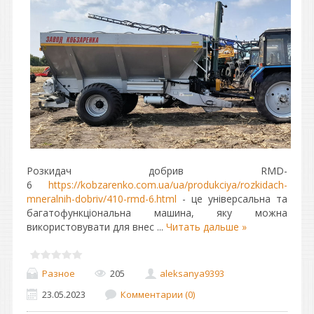
Розкидач добрив RMD-
6
https://kobzarenko.com.ua/ua/produkciya/rozkidach-
mneralnih-dobriv/410-rmd-6.html
- це універсальна та
багатофункціональна машина, яку можна
використовувати для внес
...
Читать дальше »
Разное
205
aleksanya9393
23.05.2023
Комментарии (0)