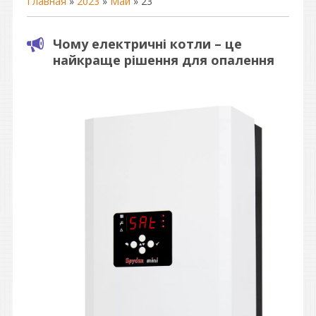
Главная
»
2023
»
Май
»
23
Чому електричні котли – це
найкраще рішення для опалення