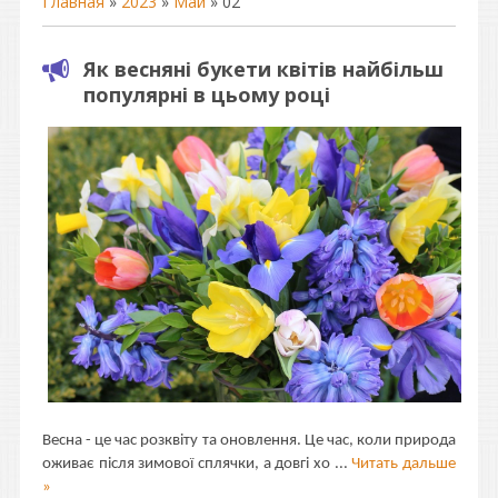
Главная
»
2023
»
Май
»
02
Як весняні букети квітів найбільш
популярні в цьому році
Весна - це час розквіту та оновлення. Це час, коли природа
оживає після зимової сплячки, а довгі хо
...
Читать дальше
»