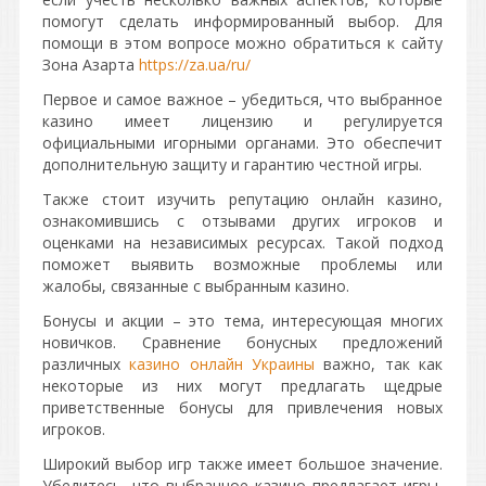
помогут сделать информированный выбор. Для
помощи в этом вопросе можно обратиться к сайту
Зона Азарта
https://za.ua/ru/
Первое и самое важное – убедиться, что выбранное
казино имеет лицензию и регулируется
официальными игорными органами. Это обеспечит
дополнительную защиту и гарантию честной игры.
Также стоит изучить репутацию онлайн казино,
ознакомившись с отзывами других игроков и
оценками на независимых ресурсах. Такой подход
поможет выявить возможные проблемы или
жалобы, связанные с выбранным казино.
Бонусы и акции – это тема, интересующая многих
новичков. Сравнение бонусных предложений
различных
казино онлайн Украины
важно, так как
некоторые из них могут предлагать щедрые
приветственные бонусы для привлечения новых
игроков.
Широкий выбор игр также имеет большое значение.
Убедитесь, что выбранное казино предлагает игры,