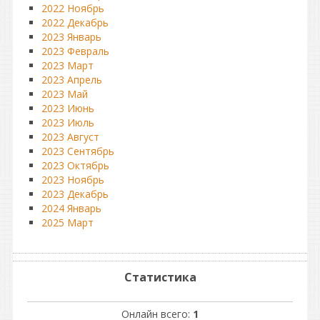
2022 Ноябрь
2022 Декабрь
2023 Январь
2023 Февраль
2023 Март
2023 Апрель
2023 Май
2023 Июнь
2023 Июль
2023 Август
2023 Сентябрь
2023 Октябрь
2023 Ноябрь
2023 Декабрь
2024 Январь
2025 Март
Статистика
Онлайн всего:
1