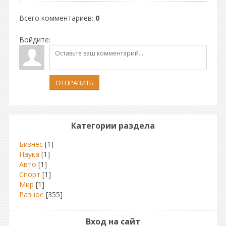
Всего комментариев
:
0
Войдите:
ОТПРАВИТЬ
Категории раздела
Бизнес
[1]
Наука
[1]
Авто
[1]
Спорт
[1]
Мир
[1]
Разное
[355]
Вход на сайт