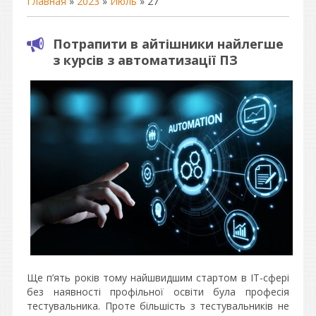
Главная
»
2023
»
Июль
»
27
Потрапити в айтішники найлегше
з курсів з автоматизації ПЗ
Ще п’ять років тому найшвидшим стартом в IT-сфері
без наявності профільної освіти була професія
тестувальника. Проте більшість з тестувальників не