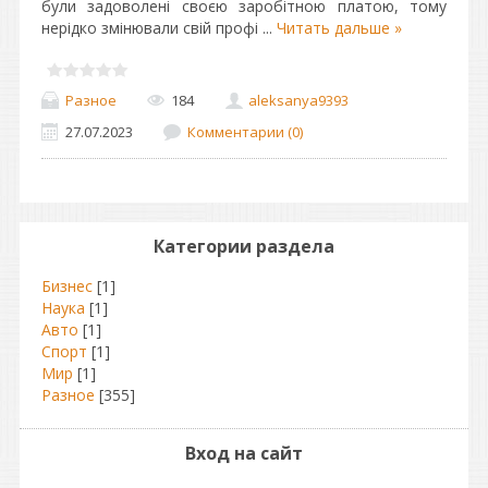
були задоволені своєю заробітною платою, тому
нерідко змінювали свій профі
...
Читать дальше »
Разное
184
aleksanya9393
27.07.2023
Комментарии (0)
Категории раздела
Бизнес
[1]
Наука
[1]
Авто
[1]
Спорт
[1]
Мир
[1]
Разное
[355]
Вход на сайт