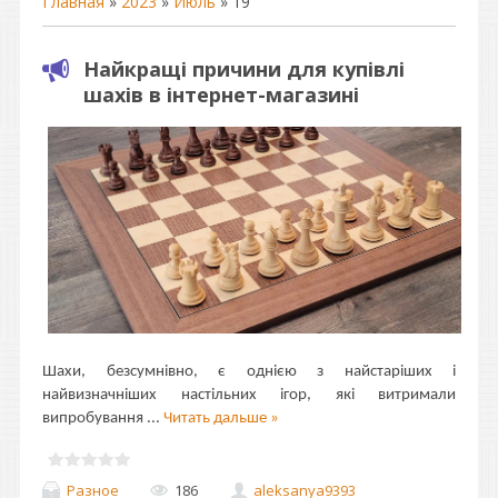
Главная
»
2023
»
Июль
»
19
Найкращі причини для купівлі
шахів в інтернет-магазині
Шахи, безсумнівно, є однією з найстаріших і
найвизначніших настільних ігор, які витримали
випробування
...
Читать дальше »
Разное
186
aleksanya9393