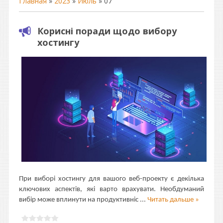
Главная
»
2023
»
Июль
»
07
Корисні поради щодо вибору
хостингу
При виборі хостингу для вашого веб-проекту є декілька
ключових аспектів, які варто врахувати. Необдуманий
вибір може вплинути на продуктивніс
...
Читать дальше »