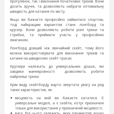
прогулянок, так і виконання початкових трюків. Вони
досить зручні, та дозволяють набрати оптимальну
швидкість для катання по місту.
Якщо ви бажаєте професійно займатися спортом,
тоді найкращим варіантом стане лонгборд та
круїзер. Вони дозволяють робити різні трюки та
стрибки, та приймати участь у професійних
змаганнях.
Лонгборд довший ніж звичайний скейт, тому його
можна використовувати для виконання трюків та
катанні на швидкісних скейт-трасах.
Круїзери належать до універсальних дошок, які
завдяки маневровності дозволяють робити
найрізніші трюки.
Крім виду скейтборду варто звертати увагу на ряд
таких характеристик, як:
місцевість на якій ви бажаєте кататися. Є
універсальні моделі, а є скейти, котрі призначені
тільки для використання у призначеній місцевості;
вага. Від цього залежить, яких параметрів дошку