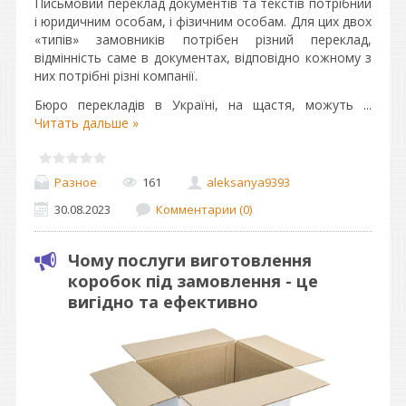
Письмовий переклад документів та текстів потрібний
і юридичним особам, і фізичним особам. Для цих двох
«типів» замовників потрібен різний переклад,
відмінність саме в документах, відповідно кожному з
них потрібні різні компанії.
Бюро перекладів в Україні, на щастя, можуть
...
Читать дальше »
Разное
161
aleksanya9393
30.08.2023
Комментарии (0)
Чому послуги виготовлення
коробок під замовлення - це
вигідно та ефективно