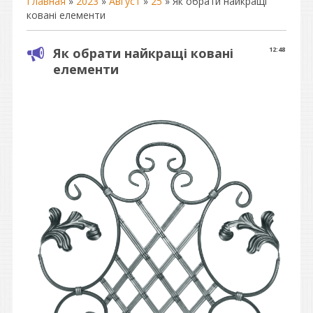
Главная
»
2023
»
Август
»
25
» Як обрати найкращі
ковані елементи
Як обрати найкращі ковані
12:48
елементи