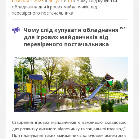
Главная
»
2023
»
Август
»
15
» Чому слід купувати
обладнання для ігрових майданчиків від
перевіреного постачальника
Чому слід купувати обладнання
15:01
для ігрових майданчиків від
перевіреного постачальника
Створення ігрових майданчиків є важливою складовою
для розвитку дитячого відпочинку та соціальної взаємодії.
При плануванні таких майданчиків ключовим аспектом є