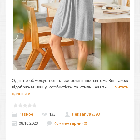
Одяг не обмежується тільки зовнішнім світом. Він також
відображає вашу особистість та стиль, навіть
...
Читать
дальше »
Разное
133
aleksanya9393
08.10.2023
Комментарии (0)