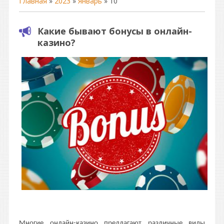
Главная
»
2023
»
Январь
»
10
Какие бывают бонусы в онлайн-
казино?
Многие онлайн-казино предлагают различные виды