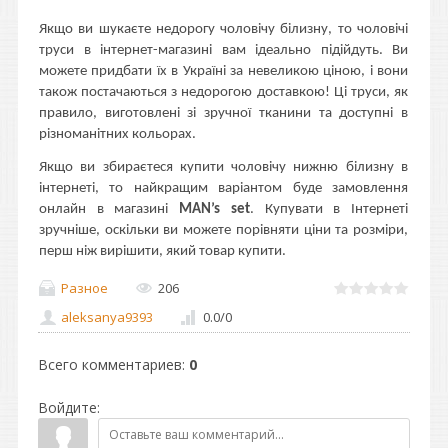
Якщо ви шукаєте недорогу чоловічу білизну, то чоловічі
труси в інтернет-магазині вам ідеально підійдуть. Ви
можете придбати їх в Україні за невеликою ціною, і вони
також постачаються з недорогою доставкою! Ці труси, як
правило, виготовлені зі зручної тканини та доступні в
різноманітних кольорах.
Якщо ви збираєтеся купити чоловічу нижню білизну в
інтернеті, то найкращим варіантом буде замовлення
онлайн в магазині
MAN’s set
. Купувати в Інтернеті
зручніше, оскільки ви можете порівняти ціни та розміри,
перш ніж вирішити, який товар купити.
Разное
206
aleksanya9393
0.0
/
0
Всего комментариев
:
0
Войдите: