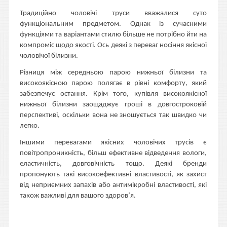
Традиційно чоловічі труси вважалися суто
функціональним предметом. Однак із сучасними
функціями та варіантами стилю більше не потрібно йти на
компроміс щодо якості. Ось деякі з переваг носіння якісної
чоловічої білизни.
Різниця між середньою парою нижньої білизни та
високоякісною парою полягає в рівні комфорту, який
забезпечує остання. Крім того, купівля високоякісної
нижньої білизни заощаджує гроші в довгостроковій
перспективі, оскільки вона не зношується так швидко чи
легко.
Іншими перевагами якісних чоловічих трусів є
повітропроникність, більш ефективне відведення вологи,
еластичність, довговічність тощо. Деякі бренди
пропонують такі високоефективні властивості, як захист
від неприємних запахів або антимікробні властивості, які
також важливі для вашого здоров’я.