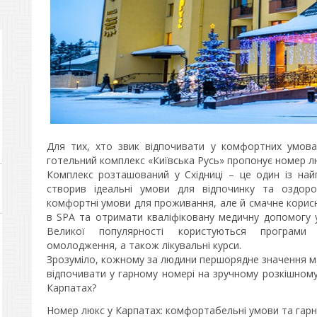
Для тих, хто звик відпочивати у комфортних умова
готельний комплекс «Київська Русь» пропонує номер лю
Комплекс розташований у Східниці – це один із най
створив ідеальні умови для відпочинку та оздор
комфортні умови для проживання, але й смачне корис
в SPA та отримати кваліфіковану медичну допомогу у
Великої популярності користуються програми 
омолодження, а також лікувальні курси.
Зрозуміло, кожному за людини першорядне значення 
відпочивати у гарному номері на зручному розкішном
Карпатах?
Номер люкс у Карпатах: комфортабельні умови та гарн