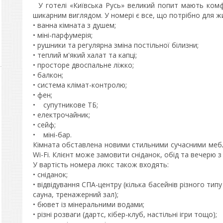
У готелі «Київська Русь» великий попит мають комф
шикарним виглядом. У номері є все, що потрібно для жи
• ванна кімната з душем;
• міні-парфумерія;
• рушники та регулярна зміна постільної білизни;
• теплий м'який халат та капці;
• просторе двоспальне ліжко;
• балкон;
• система клімат-контролю;
• фен;
• супутникове ТБ;
• електрочайник;
• сейф;
• міні-бар.
Кімната обставлена новими стильними сучасними мебл
Wi-Fi. Клієнт може замовити сніданок, обід та вечерю 
У вартість номера люкс також входять:
• сніданок;
• відвідування СПА-центру (кілька басейнів різного типу
сауна, тренажерний зал);
• бювет із мінеральними водами;
• різні розваги (дартс, кібер-клуб, настільні ігри тощо);