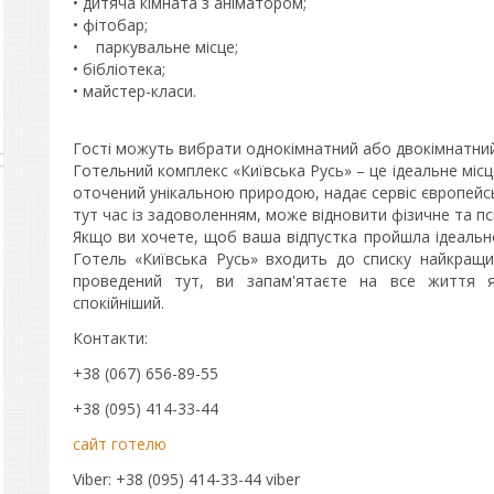
• дитяча кімната з аніматором;
• фітобар;
• паркувальне місце;
• бібліотека;
• майстер-класи.
Гості можуть вибрати однокімнатний або двокімнатний 
Готельний комплекс «Київська Русь» – це ідеальне місц
оточений унікальною природою, надає сервіс європейсь
тут час із задоволенням, може відновити фізичне та пс
Якщо ви хочете, щоб ваша відпустка пройшла ідеальн
Готель «Київська Русь» входить до списку найкращих
проведений тут, ви запам'ятаєте на все життя я
спокійніший.
Контакти:
+38 (067) 656-89-55
+38 (095) 414-33-44
сайт готелю
Viber: +38 (095) 414-33-44 viber