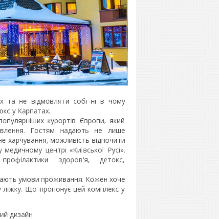
х та не відмовляти собі ні в чому
кс у Карпатах.
популярніших курортів Європи, який
овлення. Гостям надають не лише
не харчування, можливість відпочити
 медичному центрі «Київської Русі».
профілактики здоров'я, детокс,
мають умови проживання. Кожен хоче
у ліжку. Що пропонує цей комплекс у
ий дизайн