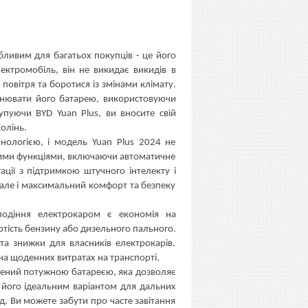
бливим для багатьох покупців - це його
ктромобіль, він не викидає викидів в
овітря та боротися із змінами клімату.
внювати його батарею, використовуючи
упуючи BYD Yuan Plus, ви вносите свій
олінь.
нологією, і модель Yuan Plus 2024 не
ими функціями, включаючи автоматичне
ації з підтримкою штучного інтелекту і
, але і максимальний комфорт та безпеку
одіння електрокаром є економія на
ртість бензину або дизельного пального.
 та знижки для власників електрокарів.
на щоденних витратах на транспорті.
ащений потужною батареєю, яка дозволяє
ь його ідеальним варіантом для дальних
. Ви можете забути про часте завітання