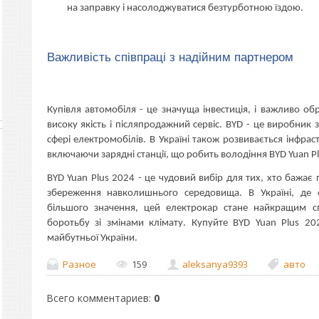
на заправку і насолоджуватися безтурботною їздою.
Важливість співпраці з надійним партнером
Купівля автомобіля - це значуща інвестиція, і важливо об
високу якість і післяпродажний сервіс. BYD - це виробник 
сфері електромобілів. В Україні також розвивається інфра
включаючи зарядні станції, що робить володіння BYD Yuan P
BYD Yuan Plus 2024 - це чудовий вибір для тих, хто бажає
збереження навколишнього середовища. В Україні, де 
більшого значення, цей електрокар стане найкращим с
боротьбу зі змінами клімату. Купуйте BYD Yuan Plus 202
майбутньої України.
Разное
159
aleksanya9393
авто
Всего комментариев
:
0