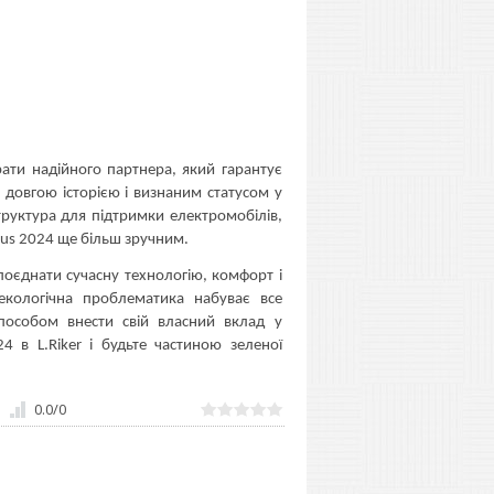
рати надійного партнера, який гарантує
з довгою історією і визнаним статусом у
структура для підтримки електромобілів,
lus 2024 ще більш зручним.
 поєднати сучасну технологію, комфорт і
екологічна проблематика набуває все
пособом внести свій власний вклад у
4 в L.Riker і будьте частиною зеленої
0.0
/
0