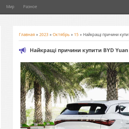
Мир
Разное
Главная
»
2023
»
Октябрь
»
15
» Найкращі причини купит
Найкращі причини купити BYD Yuan P