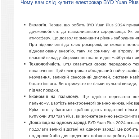
Чому вам слід купити електрокар BYD Yuan Plus
Екологія
. Перше, що робить BYD Yuan Plus 2024 прива
дружелюбність до навколишнього середовища. Як еле
атмосферу, що дозволяє зменшити рівень забруднення п
При підключенні до електромережі, ви можете попо
відновлювану енергію, таку як сонячну чи вітрову. К
власний вклад у збереження планети для майбутніх пок
Технологічність
. BYD славиться своєю передовою тех
виключення. Цей електрокар обладнаний найсучасніш
керування, великий сенсорний дисплей, систему навіг
багато іншого. Ви отримуєте не тільки нульові викиди
під час поїздки.
Економія на пальному
. Ще однією перевагою вол
пальному. Вартість електроенергії значно нижча, ніж ва
Крім того, у багатьох країнах діють податкові пільги
Купуючи BYD Yuan Plus, ви зможете значно зекономити 
Довга їзда на одному заряді
. BYD Yuan Plus 2024 осн
подолати великі відстані на одному заряді. Це робит
подорожей або для щоденних поїздок на роботу і назад