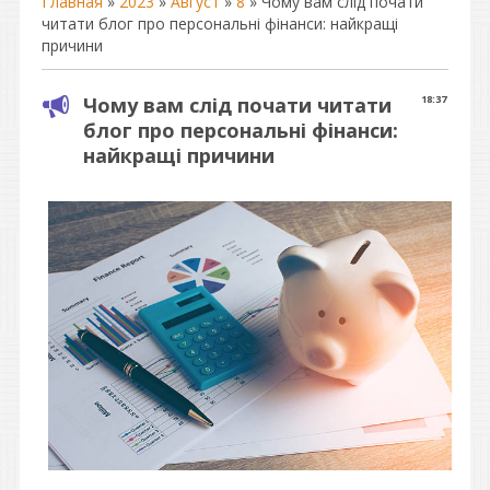
Главная
»
2023
»
Август
»
8
» Чому вам слід почати
читати блог про персональні фінанси: найкращі
причини
Чому вам слід почати читати
18:37
блог про персональні фінанси:
найкращі причини