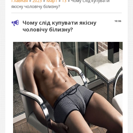
Главная
»
2023
»
Март
»
13
» Чому слід купувати
якісну чоловічу білизну?
Чому слід купувати якісну
10:06
чоловічу білизну?